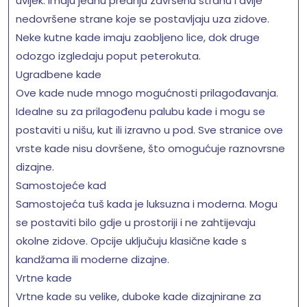
uvijek. Imaju jednu prednju završenu stranu i dvije
nedovršene strane koje se postavljaju uza zidove.
Neke kutne kade imaju zaobljeno lice, dok druge
odozgo izgledaju poput peterokuta.
Ugradbene kade
Ove kade nude mnogo mogućnosti prilagođavanja.
Idealne su za prilagođenu palubu kade i mogu se
postaviti u nišu, kut ili izravno u pod. Sve stranice ove
vrste kade nisu dovršene, što omogućuje raznovrsne
dizajne.
Samostojeće kad
Samostojeća tuš kada je luksuzna i moderna. Mogu
se postaviti bilo gdje u prostoriji i ne zahtijevaju
okolne zidove. Opcije uključuju klasične kade s
kandžama ili moderne dizajne.
Vrtne kade
Vrtne kade su velike, duboke kade dizajnirane za